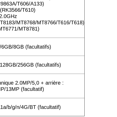
9863A/T606/A133)
(RK3566/T610)
2.0GHz
T8183/MT8768/MT8766/T616/T618)
MT6771/MT8781)
GB/8GB (facultatifs)
28GB/256GB (facultatifs)
nnique 2.0MP/5,0 + arrière :
/13MP (facultatif)
a/b/g/n/4G/BT (facultatif)