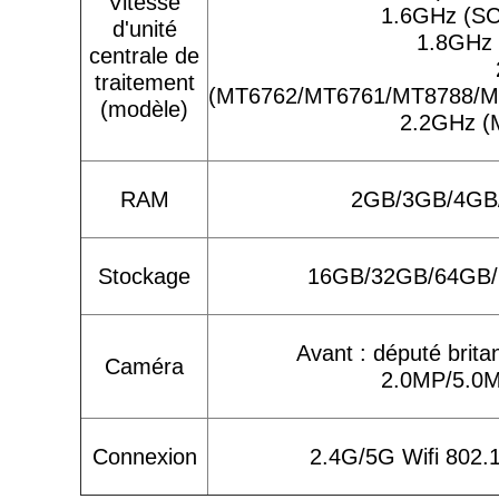
Vitesse
1.6GHz (SC
d'unité
1.8GHz 
centrale de
traitement
(MT6762/MT6761/MT8788/M
(modèle)
2.2GHz (
RAM
2GB/3GB/4GB/6
Stockage
16GB/32GB/64GB/1
Avant : député brita
Caméra
2.0MP/5.0MP
Connexion
2.4G/5G Wifi 802.11