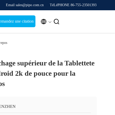
Email sales@pipo.com.cn
TéLéPHONE 86-755-23501393


mandez une citation
repos
chage supérieur de la Tablettete
oid 2k de pouce pour la
os
ENZHEN