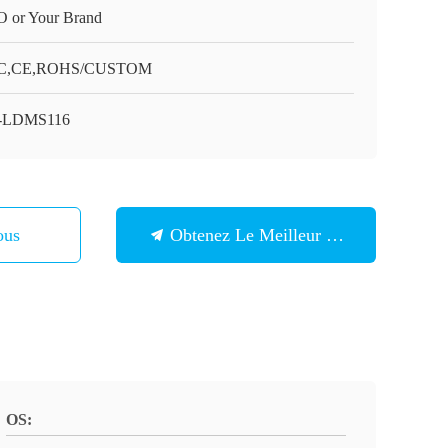
O or Your Brand
C,CE,ROHS/CUSTOM
6-LDMS116
ous
Obtenez Le Meilleur Prix
OS: