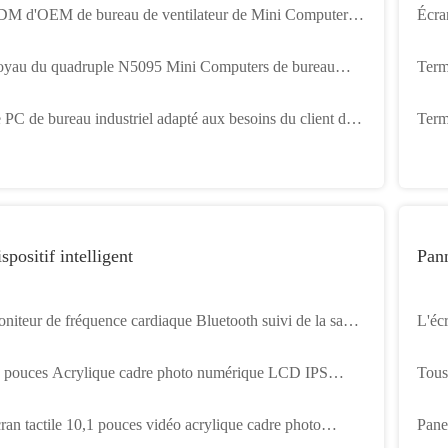
M d'OEM de bureau de ventilateur de Mini Computers
Écra
th Ultra Quiet de jeu
écran
yau du quadruple N5095 Mini Computers de bureau
Term
FI avec le stockage 128GB
de b
 PC de bureau industriel adapté aux besoins du client de
Termi
supé
ni Computers a enfoncé avec l'OEM de couverture en
kios
tal
spositif intelligent
Pann
niteur de fréquence cardiaque Bluetooth suivi de la santé
L'éc
 la forme physique Anneau intelligent Sang Oxygène
pouc
 pouces Acrylique cadre photo numérique LCD IPS
Tous
niteur de sommeil Anneau
ran de bureau Affichage vidéo
enfo
ran tactile 10,1 pouces vidéo acrylique cadre photo
Panel