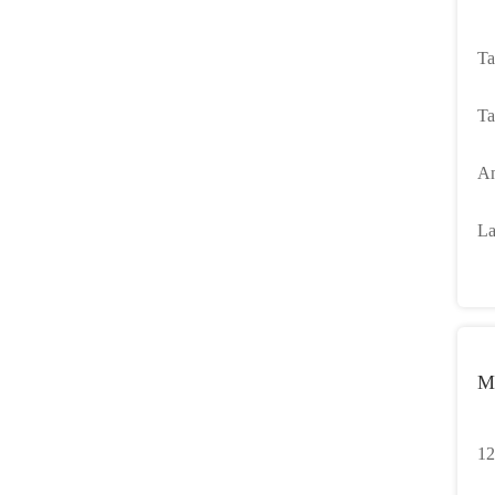
Ta
Bl
Ta
av
An
50
La
po
M
12
2