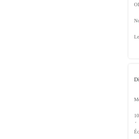
OD
Wi
No
WI
Le
Mi
mé
Di
Mo
de
10
Mo
Éc
Éc