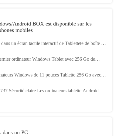
nateur portable 12GB Ram Small
dows/Android BOX est disponible sur les
phones mobiles
dans un écran tactile interactif de Tablettete de boîte de
ows PiPO 8,9 pouces
ernier ordinateur Windows Tablet avec 256 Go de
clavier amovible
nateurs Windows de 11 pouces Tablette 256 Go avec
ème d'exploitation Windows
37 Sécurité claire Les ordinateurs tablette Android
ernementaux Taille de l'écran 8 pouces
s dans un PC