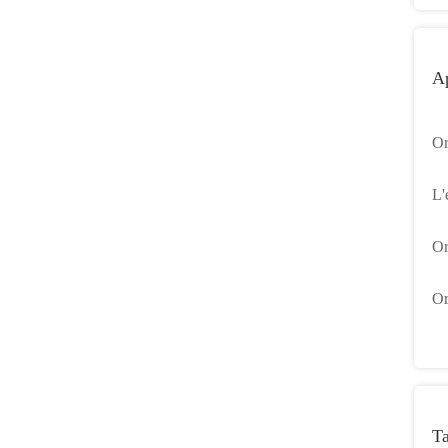
Ap
Or
po
L'
am
Or
av
Or
or
d'
Ta