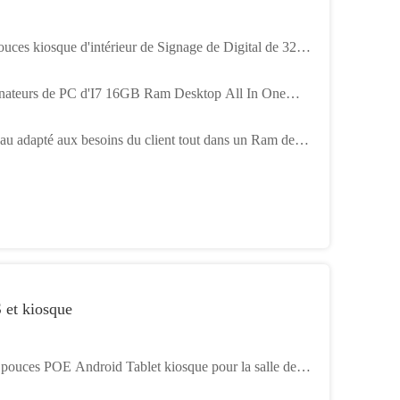
ouces kiosque d'intérieur de Signage de Digital de 32
es pour Live Stream Studio Display
nateurs de PC d'I7 16GB Ram Desktop All In One
 pouces 27 pouces pour l'école de bureau
au adapté aux besoins du client tout dans un Ram de
e 16GB de pouce 21 de pouce 19 des ordinateurs 17 de
 et kiosque
 pouces POE Android Tablet kiosque pour la salle de
on de l' école