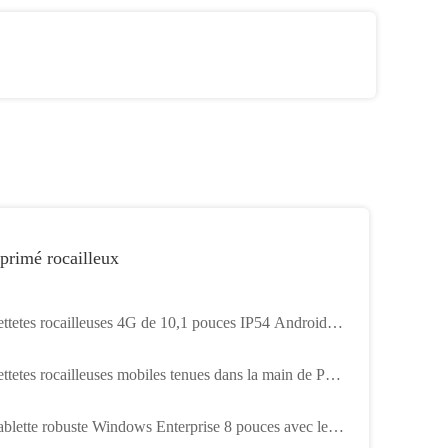
primé rocailleux
ettetes rocailleuses 4G de 10,1 pouces IP54 Android
 l'éducation médicale
ettetes rocailleuses mobiles tenues dans la main de PDA
pouces avec le scanner professionnel
ablette robuste Windows Enterprise 8 pouces avec le