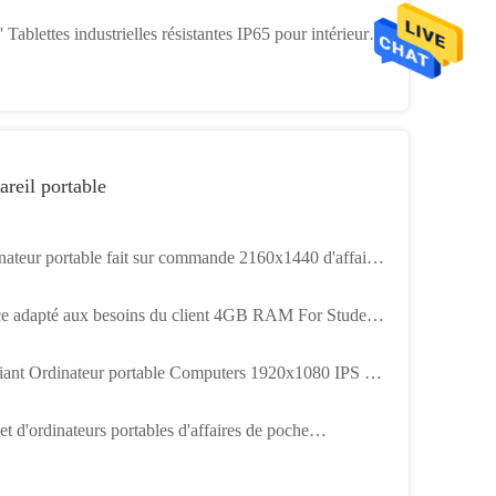
ner de code à barres IP67 entièrement imperméable à
' Tablettes industrielles résistantes IP65 pour intérieur et
ieur
reil portable
nateur portable fait sur commande 2160x1440 d'affaires
7,3 pouces pour l'OEM de travail de bureau
e adapté aux besoins du client 4GB RAM For Student
ning Education de l'ordinateur portable 11,6 de
iant Ordinateur portable Computers 1920x1080 IPS de
book
ouces avec la batterie 5000mAh
t d'ordinateurs portables d'affaires de poche
dinateur portable d'écran tactile de PIPO W7 Mini