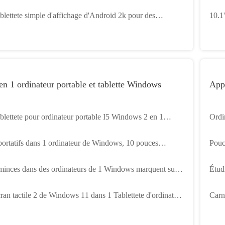
icale pluse âgé avec l'OEM de WiFi 4G SIM Card
scan
blettete simple d'affichage d'Android 2k pour des
10.1'
l'eau
rsonnes âgées 11,6 pouces avec la carte SIM de 5G WiFi
extér
G
en 1 ordinateur portable et tablette Windows
Appa
blettete pour ordinateur portable I5 Windows 2 en 1
Ordi
nce avec écran tactile 5G WiFi 2K Core
de 1
portatifs dans 1 ordinateur de Windows, 10 pouces
Pouc
blettete d'ordinateur portable d'écran tactile de Windows
Lear
minces dans des ordinateurs de 1 Windows marquent sur
Étud
 11,6 pouces
Net
blettete pour l'ODM d'OEM d'affaires d'éducation
14 p
ran tactile 2 de Windows 11 dans 1 Tablettete d'ordinateur
Carne
rtable avec Pen Detachable Keyboard
d'or