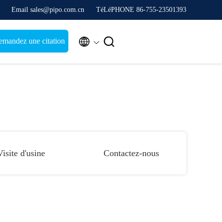
Email sales@pipo.com.cn
TéLéPHONE 86-755-23501393


mandez une citation
Visite d'usine
Contactez-nous