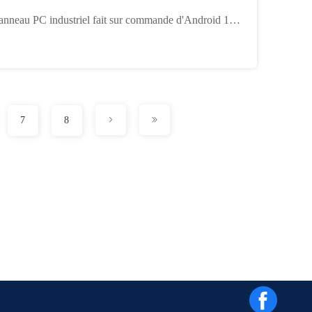
ilateur J1900 Quad Core I3 I5 I7
anneau PC industriel fait sur commande d'Android 11 a
rporé IP65 capacitif tout en un
7
8