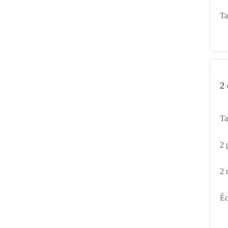
am
Ta
pe
4
2 
Ta
mi
2 
Ta
2 
de
Ta
Éc
po