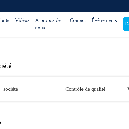
duits
Vidéos
A propos de
Contact
Événements
De
nous
iété
société
Contrôle de qualité
s