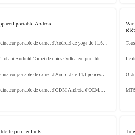
Ordi
pareil portable Android
Win
télé
dinateur portable de carnet d'Android de yoga de 11,6
Tous 
uces Smart mince pour l'éducation d'école
Wind
étudiant Android Carnet de notes Ordinateur portable
Le d
incissent 13,3 pouces avec la batterie 4000mAh
RAM 
dinateur portable de carnet d'Android de 14,1 pouces
Ordi
ec l'OEM d'écran de 1920x1080 IPS
syst
dinateur portable de carnet d'ODM Android d'OEM,
MT67
dinateur portable d'écran de 15,6 pouces pour l'éducation
gouv
école
blette pour enfants
Tou