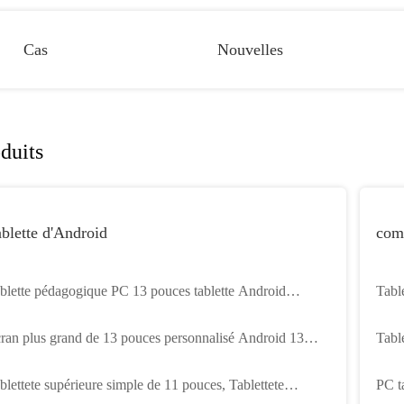
Cas
Nouvelles
duits
blette d'Android
com
blette pédagogique PC 13 pouces tablette Android
Tabl
blette d'apprentissage pour enfants Tablette 2160x1440
pour
ran plus grand de 13 pouces personnalisé Android 13
Tabl
solution IPS
blet PC 5G WIFI 8G Ram Tab
5,7 
blettete supérieure simple de 11 pouces, Tablettete
PC t