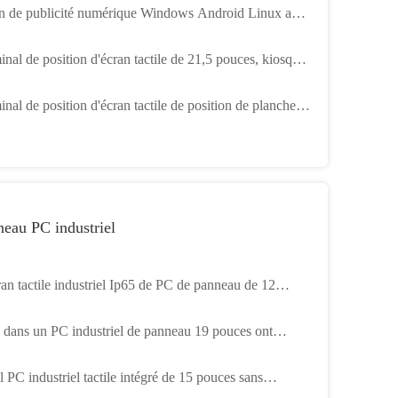
n de publicité numérique Windows Android Linux avec
 tactile infrarouge capacitif
inal de position d'écran tactile de 21,5 pouces, kiosque
ureau de paiement de service d'individu de partie
nal de position d'écran tactile de position de plancher,
rieure du comptoir
que de commande de restaurant 27 pouces 32 pouces
eau PC industriel
ran tactile industriel Ip65 de PC de panneau de 12
es imperméabilisent antichoc
 dans un PC industriel de panneau 19 pouces ont
ncé IP65 Fanless imperméabilisent
 PC industriel tactile intégré de 15 pouces sans