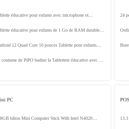
blette éducative pour enfants avec microphone et
24 p
uetooth
pouc
blette éducative pour enfants de 1 Go de RAM durable
Ordi
ec caméra de 2 MP et batterie de 3000 mAh
23,8
droid 12 Quad Core 10 pouces Tablette pour enfants
Bure
00mAh 32GB ROM à double caméra
pouc
 coutume de PiPO badine la Tablettete éducative avec 7
PC
uces 8 pouces 10,1 pouces
ini PC
POS
8GB bâton Mini Computer Stick With Intel N4020
13.3
.8GHz Wifi 6 BT de PC de ROM 4GB RAM
réuni