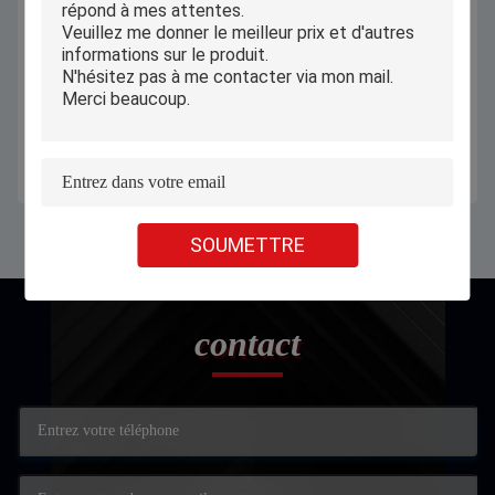
Tablettes Android 2 Go de RAM 16
Tablettetes d'Android de 10,1
Go de ROM 32 Go Enfants
pouces avec 1920 x 1200 IPS
Éducatif Apprentissage 7 pouces
d'affichage WiFi 4G SIM Card de
Tablette PC avec couverture de
HD
Obtenez le meilleur prix
Obtenez le meilleur prix
tablette
SOUMETTRE
contact