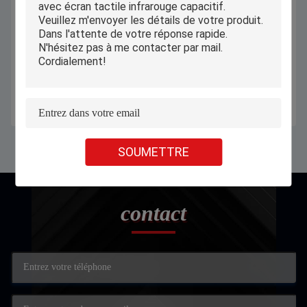
Ordinateur portable d'ODM 15,6
Amincissez 14,1 la batterie faite sur
d'OEM », ordinateur portable de
commande du carnet 16GB RAM
PC de Rose Gold avec le clavier
With 4500mAh d'ordinateur
rétro-éclairé
portable de pouce
Obtenez le meilleur prix
Obtenez le meilleur prix
SOUMETTRE
contact