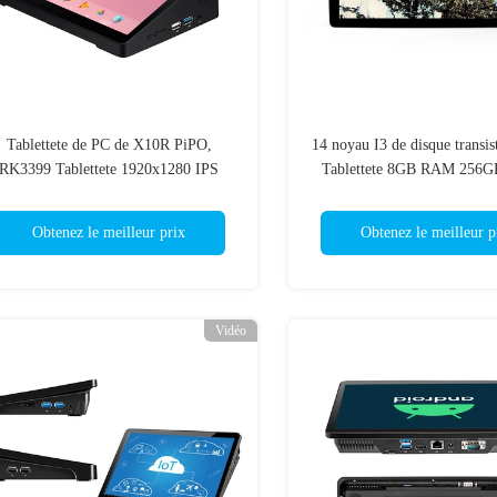
Tablettete de PC de X10R PiPO,
14 noyau I3 de disque transist
RK3399 Tablettete 1920x1280 IPS
Tablettete 8GB RAM 256GB
d'Android de 10,1 pouces
tactile de bâti de mur de
Obtenez le meilleur prix
Obtenez le meilleur p
Vidéo