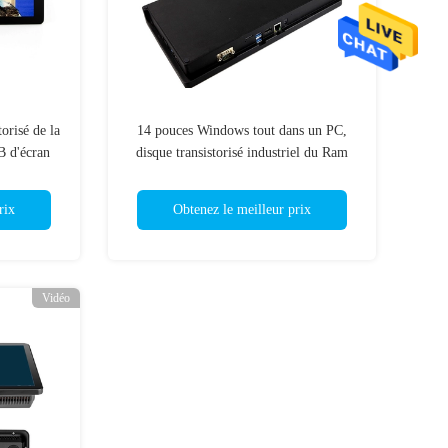
orisé de la
14 pouces Windows tout dans un PC,
 d'écran
disque transistorisé industriel du Ram
 pouce
256GB du PC 8GB d'écran tactile
rix
Obtenez le meilleur prix
Vidéo