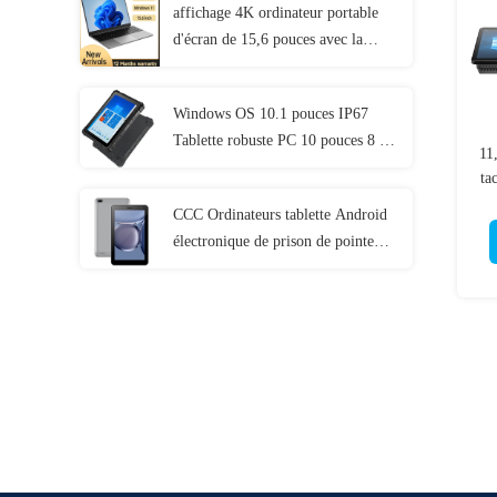
affichage 4K ordinateur portable
d'écran de 15,6 pouces avec la
12ème génération d'I3 I5 I7 11ème
Windows OS 10.1 pouces IP67
Tablette robuste PC 10 pouces 8 Go
11
de RAM avec le port NFC Lan
ta
CCC Ordinateurs tablette Android
électronique de prison de pointe
avec MT6737 CPU 32GB-128GB
de stockage