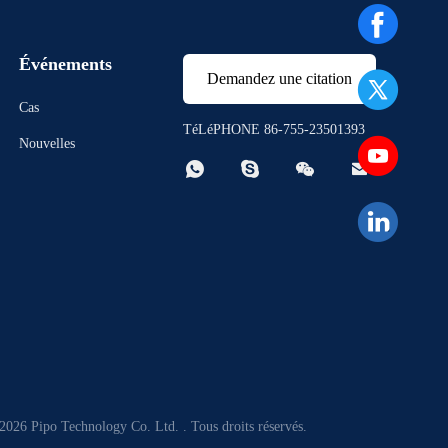
Événements
Demandez une citation
Cas
TéLéPHONE 86-755-23501393
Nouvelles




2026 Pipo Technology Co. Ltd. . Tous droits réservés.