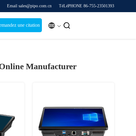
Email sales@pipo.com.cn
TéLéPHONE 86-755-23501393


mandez une citation
Online Manufacturer