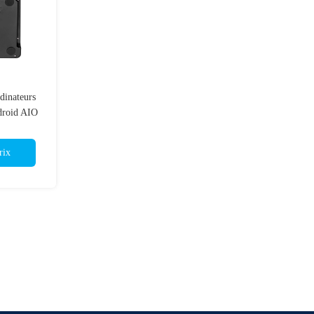
dinateurs
droid AIO
rix