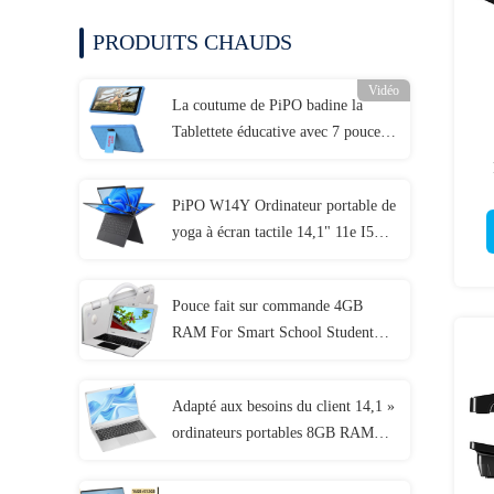
PRODUITS CHAUDS
Vidéo
La coutume de PiPO badine la
Tablettete éducative avec 7 pouces
8 pouces 10,1 pouces
PiPO W14Y Ordinateur portable de
yoga à écran tactile 14,1" 11e I5
4,2 GHz 8 Go de RAM Ordinateur
portable portable mince
Pouce fait sur commande 4GB
RAM For Smart School Student
d'IP54 Mini Ordinateur portable
11,6
Adapté aux besoins du client 14,1 »
ordinateurs portables 8GB RAM
1920x1080 IPS pour l'étudiant