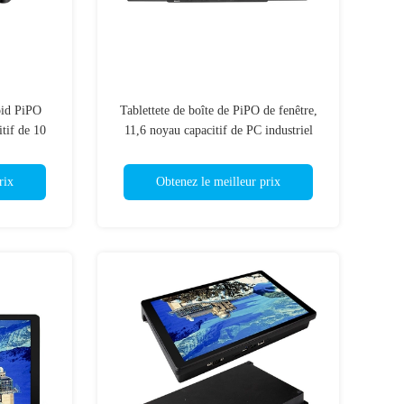
oid PiPO
Tablettete de boîte de PiPO de fenêtre,
itif de 10
11,6 noyau capacitif de PC industriel
es
d'écran tactile de pouce 6
rix
Obtenez le meilleur prix