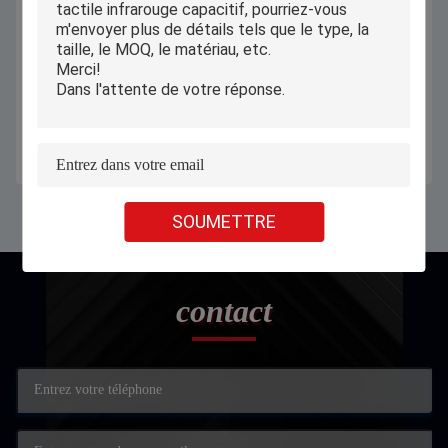
14 noyau I3 de disque transistorisé
PiPO X10 X10pro Mini écran tactile
de la Tablettete 8GB RAM 256GB
PC tout en un avec 7 pouces 8,9
d'écran tactile de bâti de mur de
pouces 10,1 pouces
pouce
Obtenez le meilleur prix
Obtenez le meilleur prix
SOUMETTRE
contact