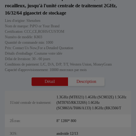
rocailleux, jusqu'à l'unité centrale de traitement 2GHz,
16/32/64 gigaoctet de stockage
Lieu d'origine: Shenzhen
Nom de marque: PiPO or Your Brand
Certification: CCC,CE,ROHS/CUSTOM
Numéro de modèle: K803
Quantité de commande min: 1000
Prix: Contact Us Now,For a Detailed Quotation
Détails d'emballage: Coutume votre idée
Délai de livraison: 30 - 60 jours
Conditions de paiement: L/C, D/A, D/P, T/T, Western Union, MoneyGram
Capacité d'approvisionnement: 10000 morceaux par mois
Détail
Description
1.3GHz (MT8321) 1.4GHz (SC9832E) 1.5GHz
1Unité centrale de traitement:
(MT8765/RK3326S) 1.6GHz
(SC9863A/T606/A133) 1.8GHz (RK3566/T
2Écran:
8" 1280* 800
3OS:
androïde 12/13