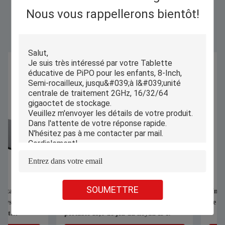
Nous vous rappellerons bientôt!
Similar Products
SOUMETTRE
Batterie de pouce 8GB 16GB Ram
Un ordinateur porta
With 4500mAH de l'ordinateur
de 256 Go
portable 15,6 de jeu du noyau I5 I7