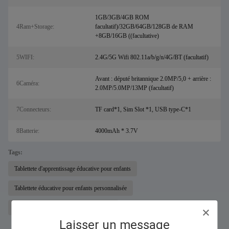
1GB/3GB/4GB ROM
4Ram+Storage:
facultatif)/32GB/64GB/128GB de RAM
+8GB/16GB ((facultative)
5WIFI:
2.4G/5G Wifi 802.11a/b/g/n/4G/BT (facultatif)
Avant : député britannique 2.0MP/5,0 + arrière :
6Caméra:
2.0MP/5.0MP/13MP (facultatif)
7Connecteurs:
TF card*1, Sim Slot *1, USB type-C*1
8Batterie:
4000mAh * 3.7V
Tags:
Tablettete d'apprentissage éducative pour enfants
Tablettete éducative pour enfants personnalisée
Mini Tablettete d'apprentissage éducative
Laisser un message